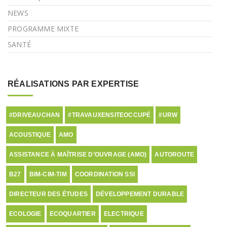
NEWS
PROGRAMME MIXTE
SANTÉ
RÉALISATIONS PAR EXPERTISE
#DRIVEAUCHAN
#TRAVAUXENSITEOCCUPÉ
#URW
ACOUSTIQUE
AMO
ASSISTANCE À MAÎTRISE D’OUVRAGE (AMO)
AUTOROUTE
B27
BIM-CIM-TIM
COORDINATION SSI
DIRECTEUR DES ÉTUDES
DÉVELOPPEMENT DURABLE
ECOLOGIE
ECOQUARTIER
ELECTRIQUE