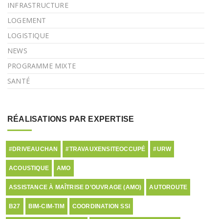
INFRASTRUCTURE
LOGEMENT
LOGISTIQUE
NEWS
PROGRAMME MIXTE
SANTÉ
RÉALISATIONS PAR EXPERTISE
#DRIVEAUCHAN
#TRAVAUXENSITEOCCUPÉ
#URW
ACOUSTIQUE
AMO
ASSISTANCE À MAÎTRISE D’OUVRAGE (AMO)
AUTOROUTE
B27
BIM-CIM-TIM
COORDINATION SSI