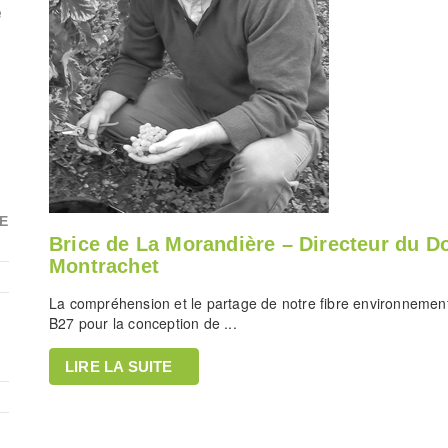
e
E
Brice de La Morandière – Directeur du D
Montrachet
La compréhension et le partage de notre fibre environnement
B27 pour la conception de ...
LIRE LA SUITE