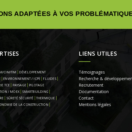
ONS ADAPTÉES À VOS PROBLÉMATIQUE
RTISES
LIENS UTILES
Témoignages
M/CIM/TIM
DÉVELOPPEMENT
Recherche & développemen
E
ENVIRONNEMENT / ICPE
FLUIDES
Recrutement
IE TCE
PAYSAGE
PILOTAGE
Documentation
TION / MOEX
SMARTBUILDING
Contact
RE
SÛRETÉ SÉCURITÉ
THERMIQUE
Mentions légales
ONOMIE DE LA CONSTRUCTION