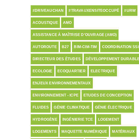
#DRIVEAUCHAN
#TRAVAUXENSITEOCCUPÉ
#URW
ACOUSTIQUE
AMO
ASSISTANCE À MAÎTRISE D’OUVRAGE (AMO)
AUTOROUTE
B27
BIM-CIM-TIM
COORDINATION SSI
DIRECTEUR DES ÉTUDES
DÉVELOPPEMENT DURABL
ECOLOGIE
ECOQUARTIER
ELECTRIQUE
ENJEUX ENVIRONNEMENTAUX
ENVIRONNEMENT - ICPE
ETUDES DE CONCEPTION
FLUIDES
GÉNIE CLIMATIQUE
GÉNIE ÉLECTRIQUE
HYDROGÈNE
INGÉNIERIE TCE
LOGEMENT
LOGEMENTS
MAQUETTE NUMÉRIQUE
MATÉRIAUX