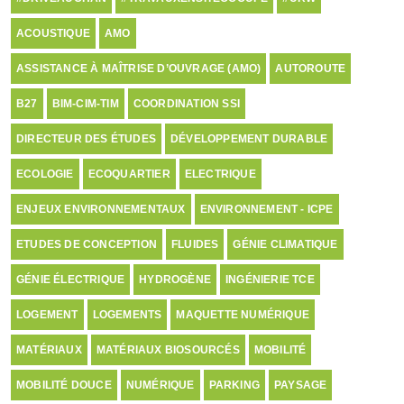
ACOUSTIQUE
AMO
ASSISTANCE À MAÎTRISE D’OUVRAGE (AMO)
AUTOROUTE
B27
BIM-CIM-TIM
COORDINATION SSI
DIRECTEUR DES ÉTUDES
DÉVELOPPEMENT DURABLE
ECOLOGIE
ECOQUARTIER
ELECTRIQUE
ENJEUX ENVIRONNEMENTAUX
ENVIRONNEMENT - ICPE
ETUDES DE CONCEPTION
FLUIDES
GÉNIE CLIMATIQUE
GÉNIE ÉLECTRIQUE
HYDROGÈNE
INGÉNIERIE TCE
LOGEMENT
LOGEMENTS
MAQUETTE NUMÉRIQUE
MATÉRIAUX
MATÉRIAUX BIOSOURCÉS
MOBILITÉ
MOBILITÉ DOUCE
NUMÉRIQUE
PARKING
PAYSAGE