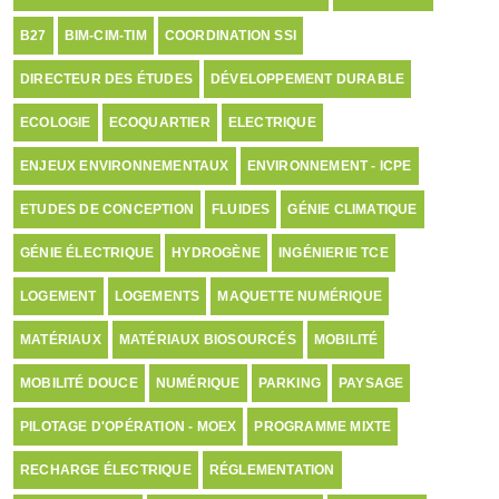
B27
BIM-CIM-TIM
COORDINATION SSI
DIRECTEUR DES ÉTUDES
DÉVELOPPEMENT DURABLE
ECOLOGIE
ECOQUARTIER
ELECTRIQUE
ENJEUX ENVIRONNEMENTAUX
ENVIRONNEMENT - ICPE
ETUDES DE CONCEPTION
FLUIDES
GÉNIE CLIMATIQUE
GÉNIE ÉLECTRIQUE
HYDROGÈNE
INGÉNIERIE TCE
LOGEMENT
LOGEMENTS
MAQUETTE NUMÉRIQUE
MATÉRIAUX
MATÉRIAUX BIOSOURCÉS
MOBILITÉ
MOBILITÉ DOUCE
NUMÉRIQUE
PARKING
PAYSAGE
PILOTAGE D'OPÉRATION - MOEX
PROGRAMME MIXTE
RECHARGE ÉLECTRIQUE
RÉGLEMENTATION