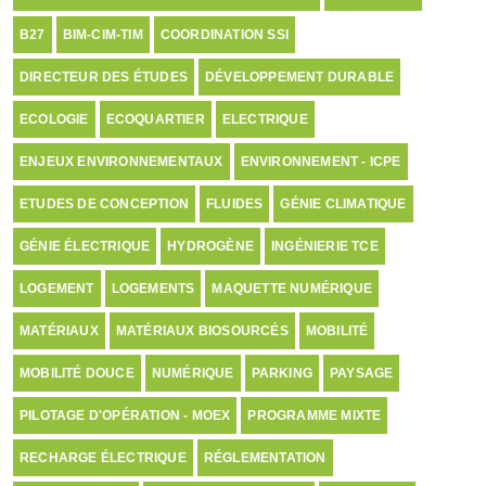
B27
BIM-CIM-TIM
COORDINATION SSI
DIRECTEUR DES ÉTUDES
DÉVELOPPEMENT DURABLE
ECOLOGIE
ECOQUARTIER
ELECTRIQUE
ENJEUX ENVIRONNEMENTAUX
ENVIRONNEMENT - ICPE
ETUDES DE CONCEPTION
FLUIDES
GÉNIE CLIMATIQUE
GÉNIE ÉLECTRIQUE
HYDROGÈNE
INGÉNIERIE TCE
LOGEMENT
LOGEMENTS
MAQUETTE NUMÉRIQUE
MATÉRIAUX
MATÉRIAUX BIOSOURCÉS
MOBILITÉ
MOBILITÉ DOUCE
NUMÉRIQUE
PARKING
PAYSAGE
PILOTAGE D'OPÉRATION - MOEX
PROGRAMME MIXTE
RECHARGE ÉLECTRIQUE
RÉGLEMENTATION