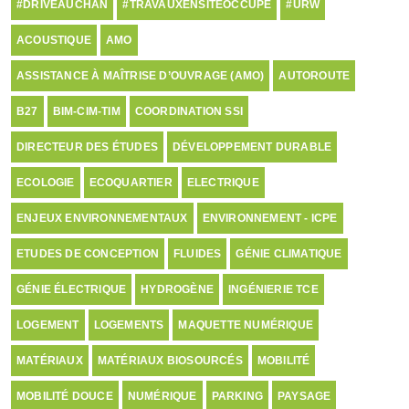
#DRIVEAUCHAN
#TRAVAUXENSITEOCCUPÉ
#URW
ACOUSTIQUE
AMO
ASSISTANCE À MAÎTRISE D’OUVRAGE (AMO)
AUTOROUTE
B27
BIM-CIM-TIM
COORDINATION SSI
DIRECTEUR DES ÉTUDES
DÉVELOPPEMENT DURABLE
ECOLOGIE
ECOQUARTIER
ELECTRIQUE
ENJEUX ENVIRONNEMENTAUX
ENVIRONNEMENT - ICPE
ETUDES DE CONCEPTION
FLUIDES
GÉNIE CLIMATIQUE
GÉNIE ÉLECTRIQUE
HYDROGÈNE
INGÉNIERIE TCE
LOGEMENT
LOGEMENTS
MAQUETTE NUMÉRIQUE
MATÉRIAUX
MATÉRIAUX BIOSOURCÉS
MOBILITÉ
MOBILITÉ DOUCE
NUMÉRIQUE
PARKING
PAYSAGE