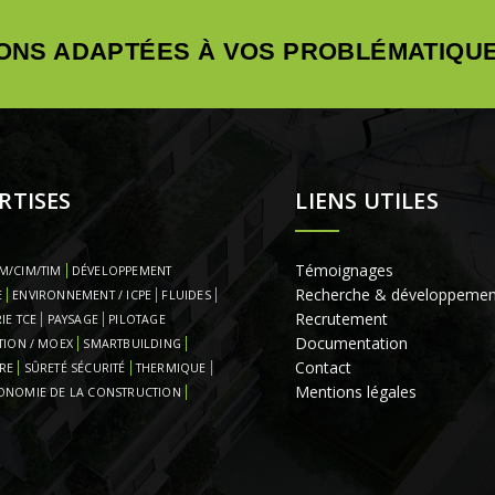
ONS ADAPTÉES À VOS PROBLÉMATIQUE
RTISES
LIENS UTILES
Témoignages
M/CIM/TIM
DÉVELOPPEMENT
Recherche & développemen
E
ENVIRONNEMENT / ICPE
FLUIDES
Recrutement
IE TCE
PAYSAGE
PILOTAGE
Documentation
TION / MOEX
SMARTBUILDING
Contact
RE
SÛRETÉ SÉCURITÉ
THERMIQUE
Mentions légales
ONOMIE DE LA CONSTRUCTION