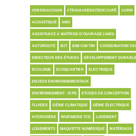
#DRIVEAUCHAN
#TRAVAUXENSITEOCCUPÉ
#URW
ACOUSTIQUE
AMO
ASSISTANCE À MAÎTRISE D’OUVRAGE (AMO)
AUTOROUTE
B27
BIM-CIM-TIM
COORDINATION SSI
DIRECTEUR DES ÉTUDES
DÉVELOPPEMENT DURABL
ECOLOGIE
ECOQUARTIER
ELECTRIQUE
ENJEUX ENVIRONNEMENTAUX
ENVIRONNEMENT - ICPE
ETUDES DE CONCEPTION
FLUIDES
GÉNIE CLIMATIQUE
GÉNIE ÉLECTRIQUE
HYDROGÈNE
INGÉNIERIE TCE
LOGEMENT
LOGEMENTS
MAQUETTE NUMÉRIQUE
MATÉRIAUX