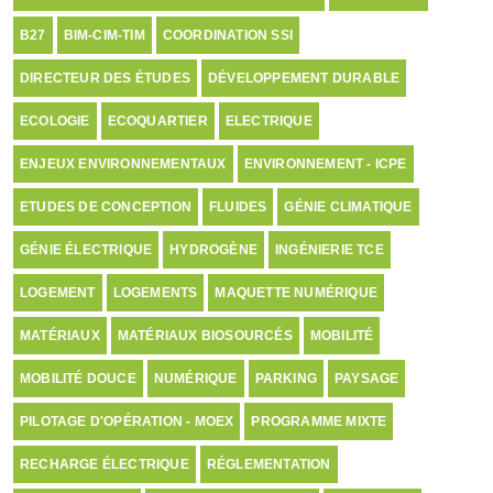
B27
BIM-CIM-TIM
COORDINATION SSI
DIRECTEUR DES ÉTUDES
DÉVELOPPEMENT DURABLE
ECOLOGIE
ECOQUARTIER
ELECTRIQUE
ENJEUX ENVIRONNEMENTAUX
ENVIRONNEMENT - ICPE
ETUDES DE CONCEPTION
FLUIDES
GÉNIE CLIMATIQUE
GÉNIE ÉLECTRIQUE
HYDROGÈNE
INGÉNIERIE TCE
LOGEMENT
LOGEMENTS
MAQUETTE NUMÉRIQUE
MATÉRIAUX
MATÉRIAUX BIOSOURCÉS
MOBILITÉ
MOBILITÉ DOUCE
NUMÉRIQUE
PARKING
PAYSAGE
PILOTAGE D'OPÉRATION - MOEX
PROGRAMME MIXTE
RECHARGE ÉLECTRIQUE
RÉGLEMENTATION