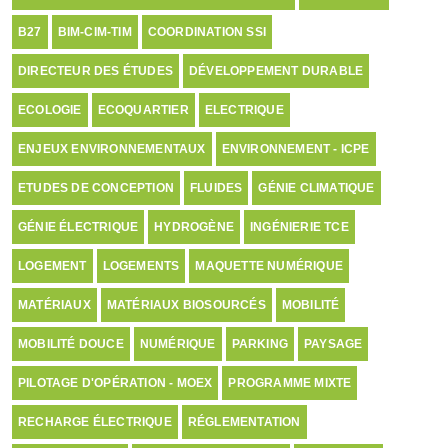
B27
BIM-CIM-TIM
COORDINATION SSI
DIRECTEUR DES ÉTUDES
DÉVELOPPEMENT DURABLE
ECOLOGIE
ECOQUARTIER
ELECTRIQUE
ENJEUX ENVIRONNEMENTAUX
ENVIRONNEMENT - ICPE
ETUDES DE CONCEPTION
FLUIDES
GÉNIE CLIMATIQUE
GÉNIE ÉLECTRIQUE
HYDROGÈNE
INGÉNIERIE TCE
LOGEMENT
LOGEMENTS
MAQUETTE NUMÉRIQUE
MATÉRIAUX
MATÉRIAUX BIOSOURCÉS
MOBILITÉ
MOBILITÉ DOUCE
NUMÉRIQUE
PARKING
PAYSAGE
PILOTAGE D'OPÉRATION - MOEX
PROGRAMME MIXTE
RECHARGE ÉLECTRIQUE
RÉGLEMENTATION