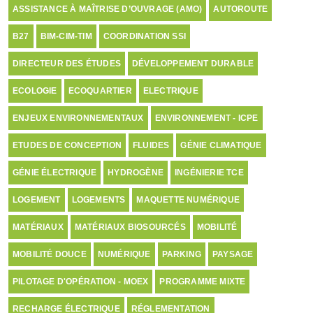
ASSISTANCE À MAÎTRISE D’OUVRAGE (AMO)
AUTOROUTE
B27
BIM-CIM-TIM
COORDINATION SSI
DIRECTEUR DES ÉTUDES
DÉVELOPPEMENT DURABLE
ECOLOGIE
ECOQUARTIER
ELECTRIQUE
ENJEUX ENVIRONNEMENTAUX
ENVIRONNEMENT - ICPE
ETUDES DE CONCEPTION
FLUIDES
GÉNIE CLIMATIQUE
GÉNIE ÉLECTRIQUE
HYDROGÈNE
INGÉNIERIE TCE
LOGEMENT
LOGEMENTS
MAQUETTE NUMÉRIQUE
MATÉRIAUX
MATÉRIAUX BIOSOURCÉS
MOBILITÉ
MOBILITÉ DOUCE
NUMÉRIQUE
PARKING
PAYSAGE
PILOTAGE D'OPÉRATION - MOEX
PROGRAMME MIXTE
RECHARGE ÉLECTRIQUE
RÉGLEMENTATION