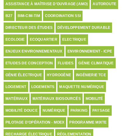
ASSISTANCE À MAÎTRISE D’OUVRAGE (AMO)
AUTOROUTE
B27
BIM-CIM-TIM
COORDINATION SSI
DIRECTEUR DES ÉTUDES
DÉVELOPPEMENT DURABLE
ECOLOGIE
ECOQUARTIER
ELECTRIQUE
ENJEUX ENVIRONNEMENTAUX
ENVIRONNEMENT - ICPE
ETUDES DE CONCEPTION
FLUIDES
GÉNIE CLIMATIQUE
GÉNIE ÉLECTRIQUE
HYDROGÈNE
INGÉNIERIE TCE
LOGEMENT
LOGEMENTS
MAQUETTE NUMÉRIQUE
MATÉRIAUX
MATÉRIAUX BIOSOURCÉS
MOBILITÉ
MOBILITÉ DOUCE
NUMÉRIQUE
PARKING
PAYSAGE
PILOTAGE D'OPÉRATION - MOEX
PROGRAMME MIXTE
RECHARGE ÉLECTRIQUE
RÉGLEMENTATION