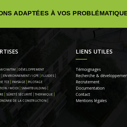
ONS ADAPTÉES À VOS PROBLÉMATIQUE
RTISES
LIENS UTILES
Témoignages
M/CIM/TIM
DÉVELOPPEMENT
Recherche & développemen
E
ENVIRONNEMENT / ICPE
FLUIDES
Recrutement
IE TCE
PAYSAGE
PILOTAGE
Documentation
TION / MOEX
SMARTBUILDING
Contact
RE
SÛRETÉ SÉCURITÉ
THERMIQUE
Mentions légales
ONOMIE DE LA CONSTRUCTION