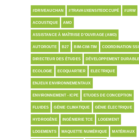
#DRIVEAUCHAN
#TRAVAUXENSITEOCCUPÉ
#URW
ACOUSTIQUE
AMO
ASSISTANCE À MAÎTRISE D’OUVRAGE (AMO)
AUTOROUTE
B27
BIM-CIM-TIM
COORDINATION SSI
DIRECTEUR DES ÉTUDES
DÉVELOPPEMENT DURABL
ECOLOGIE
ECOQUARTIER
ELECTRIQUE
ENJEUX ENVIRONNEMENTAUX
ENVIRONNEMENT - ICPE
ETUDES DE CONCEPTION
FLUIDES
GÉNIE CLIMATIQUE
GÉNIE ÉLECTRIQUE
HYDROGÈNE
INGÉNIERIE TCE
LOGEMENT
LOGEMENTS
MAQUETTE NUMÉRIQUE
MATÉRIAUX