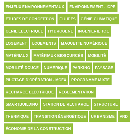
ENJEUX ENVIRONNEMENTAUX
ENVIRONNEMENT - ICPE
ETUDES DE CONCEPTION
FLUIDES
GÉNIE CLIMATIQUE
GÉNIE ÉLECTRIQUE
HYDROGÈNE
INGÉNIERIE TCE
LOGEMENT
LOGEMENTS
MAQUETTE NUMÉRIQUE
MATÉRIAUX
MATÉRIAUX BIOSOURCÉS
MOBILITÉ
MOBILITÉ DOUCE
NUMÉRIQUE
PARKING
PAYSAGE
PILOTAGE D'OPÉRATION - MOEX
PROGRAMME MIXTE
RECHARGE ÉLECTRIQUE
RÉGLEMENTATION
SMARTBUILDING
STATION DE RECHARGE
STRUCTURE
THERMIQUE
TRANSITION ÉNERGÉTIQUE
URBANISME
VRD
ÉCONOMIE DE LA CONSTRUCTION