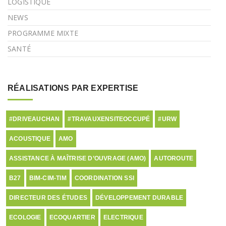
LOGISTIQUE
NEWS
PROGRAMME MIXTE
SANTÉ
RÉALISATIONS PAR EXPERTISE
#DRIVEAUCHAN
#TRAVAUXENSITEOCCUPÉ
#URW
ACOUSTIQUE
AMO
ASSISTANCE À MAÎTRISE D’OUVRAGE (AMO)
AUTOROUTE
B27
BIM-CIM-TIM
COORDINATION SSI
DIRECTEUR DES ÉTUDES
DÉVELOPPEMENT DURABLE
ECOLOGIE
ECOQUARTIER
ELECTRIQUE