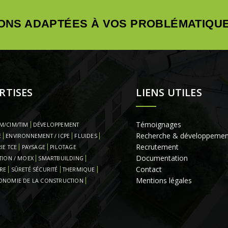
ONS ADAPTÉES À VOS PROBLÉMATIQUE
RTISES
LIENS UTILES
Témoignages
M/CIM/TIM
DÉVELOPPEMENT
Recherche & développemen
E
ENVIRONNEMENT / ICPE
FLUIDES
Recrutement
IE TCE
PAYSAGE
PILOTAGE
Documentation
TION / MOEX
SMARTBUILDING
Contact
RE
SÛRETÉ SÉCURITÉ
THERMIQUE
Mentions légales
ONOMIE DE LA CONSTRUCTION