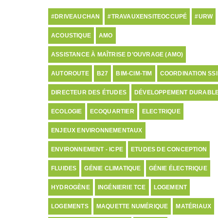
#DRIVEAUCHAN
#TRAVAUXENSITEOCCUPÉ
#URW
ACOUSTIQUE
AMO
ASSISTANCE À MAÎTRISE D’OUVRAGE (AMO)
AUTOROUTE
B27
BIM-CIM-TIM
COORDINATION SSI
DIRECTEUR DES ÉTUDES
DÉVELOPPEMENT DURABL
ECOLOGIE
ECOQUARTIER
ELECTRIQUE
ENJEUX ENVIRONNEMENTAUX
ENVIRONNEMENT - ICPE
ETUDES DE CONCEPTION
FLUIDES
GÉNIE CLIMATIQUE
GÉNIE ÉLECTRIQUE
HYDROGÈNE
INGÉNIERIE TCE
LOGEMENT
LOGEMENTS
MAQUETTE NUMÉRIQUE
MATÉRIAUX