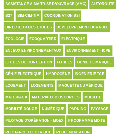
ASSISTANCE À MAÎTRISE D’OUVRAGE (AMO)
AUTOROUTE
B27
BIM-CIM-TIM
COORDINATION SSI
DIRECTEUR DES ÉTUDES
DÉVELOPPEMENT DURABLE
ECOLOGIE
ECOQUARTIER
ELECTRIQUE
ENJEUX ENVIRONNEMENTAUX
ENVIRONNEMENT - ICPE
ETUDES DE CONCEPTION
FLUIDES
GÉNIE CLIMATIQUE
GÉNIE ÉLECTRIQUE
HYDROGÈNE
INGÉNIERIE TCE
LOGEMENT
LOGEMENTS
MAQUETTE NUMÉRIQUE
MATÉRIAUX
MATÉRIAUX BIOSOURCÉS
MOBILITÉ
MOBILITÉ DOUCE
NUMÉRIQUE
PARKING
PAYSAGE
PILOTAGE D'OPÉRATION - MOEX
PROGRAMME MIXTE
RECHARGE ÉLECTRIQUE
RÉGLEMENTATION