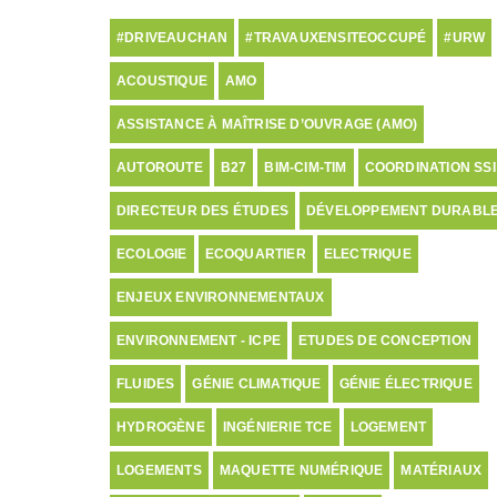
#DRIVEAUCHAN
#TRAVAUXENSITEOCCUPÉ
#URW
ACOUSTIQUE
AMO
ASSISTANCE À MAÎTRISE D’OUVRAGE (AMO)
AUTOROUTE
B27
BIM-CIM-TIM
COORDINATION SSI
DIRECTEUR DES ÉTUDES
DÉVELOPPEMENT DURABL
ECOLOGIE
ECOQUARTIER
ELECTRIQUE
ENJEUX ENVIRONNEMENTAUX
ENVIRONNEMENT - ICPE
ETUDES DE CONCEPTION
FLUIDES
GÉNIE CLIMATIQUE
GÉNIE ÉLECTRIQUE
HYDROGÈNE
INGÉNIERIE TCE
LOGEMENT
LOGEMENTS
MAQUETTE NUMÉRIQUE
MATÉRIAUX