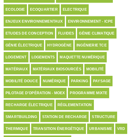
ECOLOGIE
ECOQUARTIER
ELECTRIQUE
ENJEUX ENVIRONNEMENTAUX
ENVIRONNEMENT - ICPE
ETUDES DE CONCEPTION
FLUIDES
GÉNIE CLIMATIQUE
GÉNIE ÉLECTRIQUE
HYDROGÈNE
INGÉNIERIE TCE
LOGEMENT
LOGEMENTS
MAQUETTE NUMÉRIQUE
MATÉRIAUX
MATÉRIAUX BIOSOURCÉS
MOBILITÉ
MOBILITÉ DOUCE
NUMÉRIQUE
PARKING
PAYSAGE
PILOTAGE D'OPÉRATION - MOEX
PROGRAMME MIXTE
RECHARGE ÉLECTRIQUE
RÉGLEMENTATION
SMARTBUILDING
STATION DE RECHARGE
STRUCTURE
THERMIQUE
TRANSITION ÉNERGÉTIQUE
URBANISME
VRD