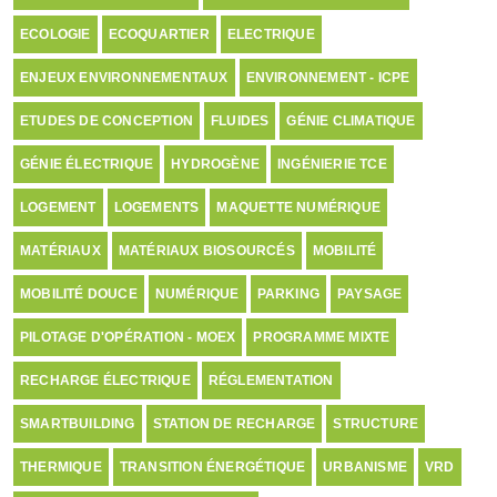
ECOLOGIE
ECOQUARTIER
ELECTRIQUE
ENJEUX ENVIRONNEMENTAUX
ENVIRONNEMENT - ICPE
ETUDES DE CONCEPTION
FLUIDES
GÉNIE CLIMATIQUE
GÉNIE ÉLECTRIQUE
HYDROGÈNE
INGÉNIERIE TCE
LOGEMENT
LOGEMENTS
MAQUETTE NUMÉRIQUE
MATÉRIAUX
MATÉRIAUX BIOSOURCÉS
MOBILITÉ
MOBILITÉ DOUCE
NUMÉRIQUE
PARKING
PAYSAGE
PILOTAGE D'OPÉRATION - MOEX
PROGRAMME MIXTE
RECHARGE ÉLECTRIQUE
RÉGLEMENTATION
SMARTBUILDING
STATION DE RECHARGE
STRUCTURE
THERMIQUE
TRANSITION ÉNERGÉTIQUE
URBANISME
VRD