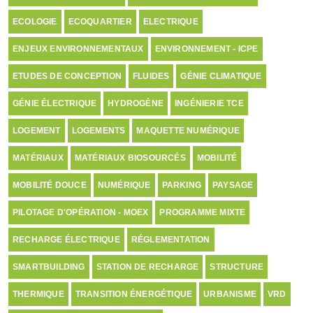
ECOLOGIE
ECOQUARTIER
ELECTRIQUE
ENJEUX ENVIRONNEMENTAUX
ENVIRONNEMENT - ICPE
ETUDES DE CONCEPTION
FLUIDES
GÉNIE CLIMATIQUE
GÉNIE ÉLECTRIQUE
HYDROGÈNE
INGÉNIERIE TCE
LOGEMENT
LOGEMENTS
MAQUETTE NUMÉRIQUE
MATÉRIAUX
MATÉRIAUX BIOSOURCÉS
MOBILITÉ
MOBILITÉ DOUCE
NUMÉRIQUE
PARKING
PAYSAGE
PILOTAGE D'OPÉRATION - MOEX
PROGRAMME MIXTE
RECHARGE ÉLECTRIQUE
RÉGLEMENTATION
SMARTBUILDING
STATION DE RECHARGE
STRUCTURE
THERMIQUE
TRANSITION ÉNERGÉTIQUE
URBANISME
VRD