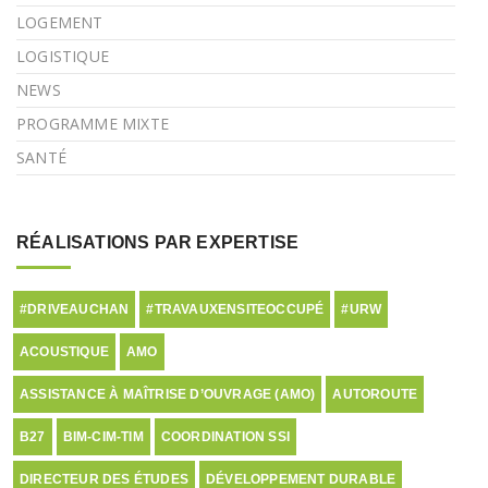
LOGEMENT
LOGISTIQUE
NEWS
PROGRAMME MIXTE
SANTÉ
RÉALISATIONS PAR EXPERTISE
#DRIVEAUCHAN
#TRAVAUXENSITEOCCUPÉ
#URW
ACOUSTIQUE
AMO
ASSISTANCE À MAÎTRISE D’OUVRAGE (AMO)
AUTOROUTE
B27
BIM-CIM-TIM
COORDINATION SSI
DIRECTEUR DES ÉTUDES
DÉVELOPPEMENT DURABLE