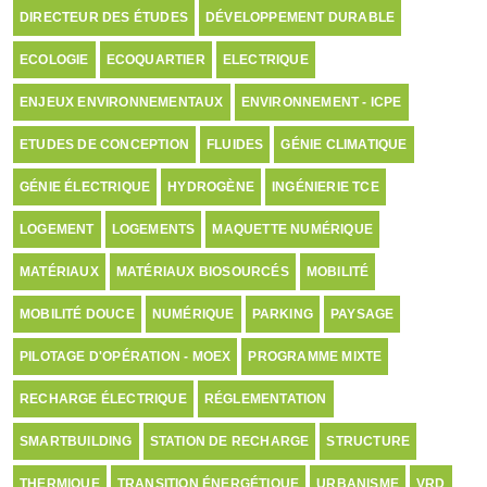
DIRECTEUR DES ÉTUDES
DÉVELOPPEMENT DURABLE
ECOLOGIE
ECOQUARTIER
ELECTRIQUE
ENJEUX ENVIRONNEMENTAUX
ENVIRONNEMENT - ICPE
ETUDES DE CONCEPTION
FLUIDES
GÉNIE CLIMATIQUE
GÉNIE ÉLECTRIQUE
HYDROGÈNE
INGÉNIERIE TCE
LOGEMENT
LOGEMENTS
MAQUETTE NUMÉRIQUE
MATÉRIAUX
MATÉRIAUX BIOSOURCÉS
MOBILITÉ
MOBILITÉ DOUCE
NUMÉRIQUE
PARKING
PAYSAGE
PILOTAGE D'OPÉRATION - MOEX
PROGRAMME MIXTE
RECHARGE ÉLECTRIQUE
RÉGLEMENTATION
SMARTBUILDING
STATION DE RECHARGE
STRUCTURE
THERMIQUE
TRANSITION ÉNERGÉTIQUE
URBANISME
VRD