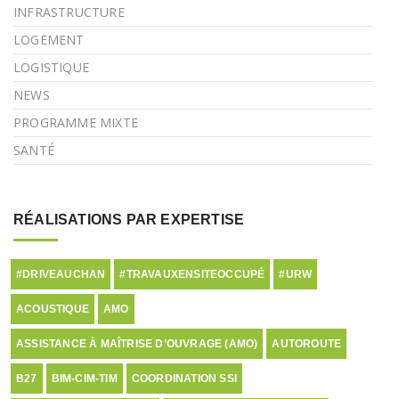
INFRASTRUCTURE
LOGEMENT
LOGISTIQUE
NEWS
PROGRAMME MIXTE
SANTÉ
RÉALISATIONS PAR EXPERTISE
#DRIVEAUCHAN
#TRAVAUXENSITEOCCUPÉ
#URW
ACOUSTIQUE
AMO
ASSISTANCE À MAÎTRISE D’OUVRAGE (AMO)
AUTOROUTE
B27
BIM-CIM-TIM
COORDINATION SSI