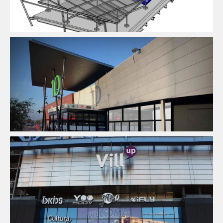
Économie De La Construction
Fluides
Immobilier
Commercial
Pilotage D'opération / MOEX
Structure
Économie De La Construction
Fluides
Immobilier
Commercial
Pilotage D'opération / MOEX
Structure