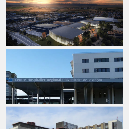
Équipement Sportif
Fluides
Pilotage D'opération / MOEX
Structure
VRD
Fluides
Santé
Structure