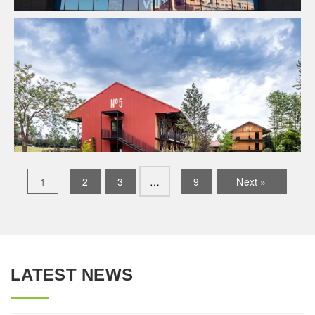
Économie De La Construction
Fluides
Immobilier
Commercial
Pilotage D'opération / MOEX
Structure
1
2
3
…
9
Next »
LATEST NEWS