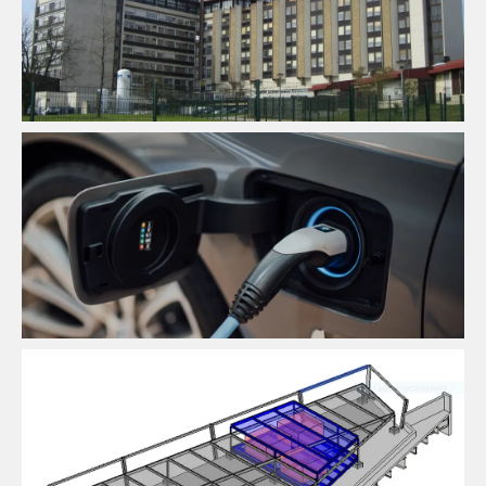
Économie De La Construction
Fluides
Santé
Structure
Fluides
Infrastructure
VRD
Économie De La Construction
Fluides
Immobilier
Commercial
Structure