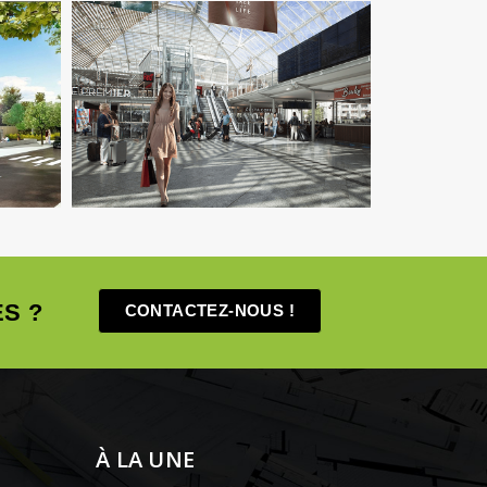
Économie De La Construction
Fluides
Infrastructure
Pilotage D'opération /
MOEX
Structure
S ?
CONTACTEZ-NOUS !
À LA UNE