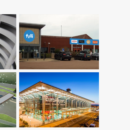
AMO
Infrastructure
Ingenierie TCE
e TCE
Fluides
Infrastructure
Ingenierie TCE
X
Pilotage D'opération / MOEX
Structure
VRD