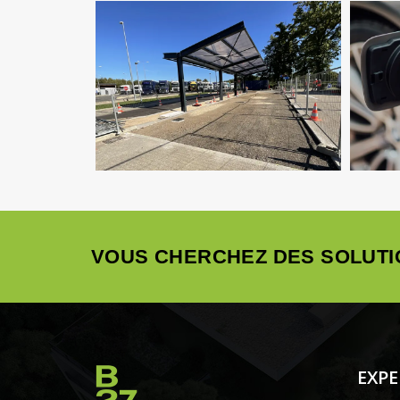
Infrastructure
Pilotage D'opération /
MOEX
Structure
VRD
VOUS CHERCHEZ DES SOLUTI
EXPE