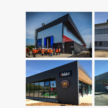
Fluides
Infrastructure
Ingenierie TCE
Pilotage D'opération / MOEX
Cons
Structure
Thermique
VRD
Fluides
Infrastructure
Ingenierie TCE
Pilotage D'opération / MOEX
Structure
VRD
I