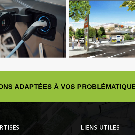
Fluides
Infrastructure
VRD
AMO
Infrastructure
ONS ADAPTÉES À VOS PROBLÉMATIQUE
RTISES
LIENS UTILES