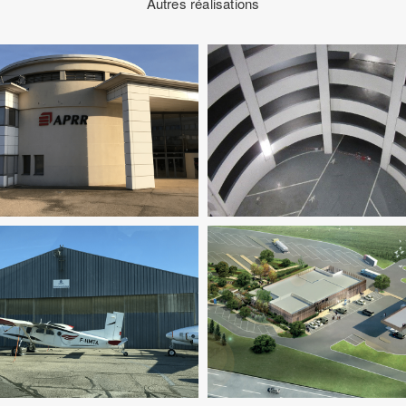
Autres réalisations
Acoustique
Économie De La
truction
Fluides
Infrastructure
Structure
Infrastructure
Thermique
Fluides
Infrastructure
Ingenieri
Pilotage D'opération / MOE
nfrastructure
Ingenierie TCE
Structure
VRD