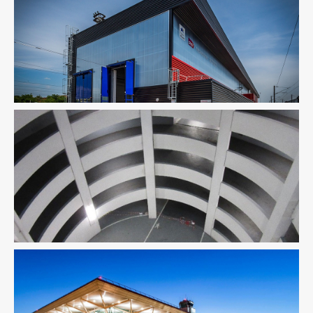
Fluides
Infrastructure
Ingenierie TCE
Pilotage D'opération /
MOEX
Structure
Thermique
VRD
Infrastructure
Thermique