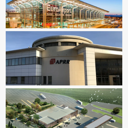
Fluides
Infrastructure
Ingenierie TCE
Pilotage D'opération /
MOEX
Structure
VRD
Acoustique
Économie De La Construction
Fluides
Infrastructure
Structure
Fluides
Infrastructure
Ingenierie TCE
Pilotage D'opération /
MOEX
Structure
VRD