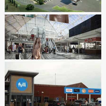
Économie De La Construction
Fluides
Infrastructure
Pilotage D'opération / MOEX
Structure
AMO
Infrastructure
Ingenierie TCE