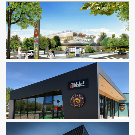
AMO
Infrastructure
Fluides
Infrastructure
Ingenierie TCE
Pilotage D'opération /
MOEX
Structure
VRD