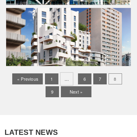
Fluides
Ingenierie TCE
Pilotage D'opération / MOEX
Programme Mixte
Structure
« Previous
1
…
6
7
8
9
Next »
LATEST NEWS