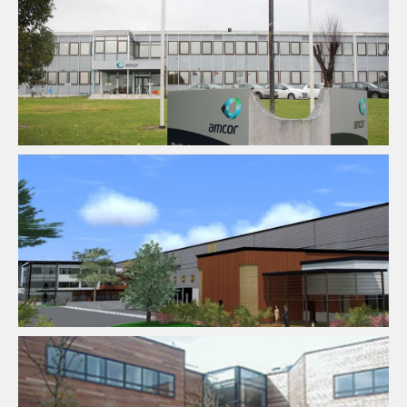
Fluides
Industrie
Ingenierie TCE
Pilotage D'opération /
MOEX
Structure
VRD
Fluides
Logistique
Thermique