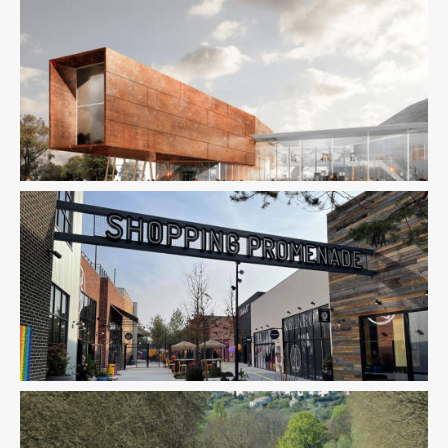
Aménagement Urbain
BIM / CIM / TIM
Économie De La
Construction
Ingenierie TCE
VRD
Aménagement Urbain
Fluides
Ingenierie TCE
Structure
VRD