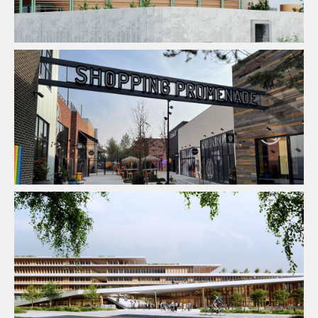
Aménagement Urbain
Fluides
Ingenierie TCE
Structure
VRD
Enseignement
Fluides
Sûreté Sécurité
VRD