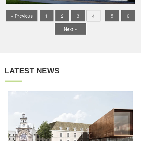
« Previous
1
2
3
4
5
6
Next »
LATEST NEWS