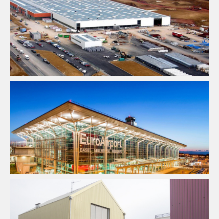
Fluides
Industrie
Ingenierie TCE
Pilotage D'opération /
MOEX
Structure
VRD
Fluides
Infrastructure
Ingenierie TCE
Pilotage D'opération /
MOEX
Structure
VRD