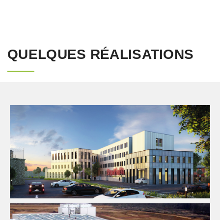
QUELQUES RÉALISATIONS
Équipement Public
Fluides
Ingenierie TCE
Structure
Thermique
VRD