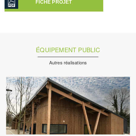
FICHE PROJET
ÉQUIPEMENT PUBLIC
Autres réalisations
Équipement Public
Fluides
Ingenierie TCE
Pilotage
D'opération / MOEX
Structure
VRD