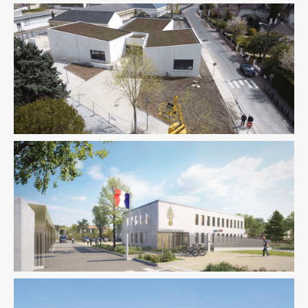
Équipement Public
Ingenierie TCE
Équipement Public
Fluides
Sûreté Sécurité
Thermique