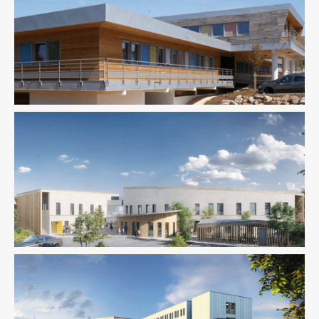
Économie De La Construction
Équipement Public
Fluides
Structure
Thermique
Équipement Public
Structure
VRD