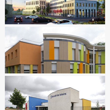
Équipement Public
Fluides
Ingenierie TCE
Structure
Thermique
VRD
Équipement Public
Fluides
Ingenierie TCE
Structure
Sûreté Sécurité
VRD
Équipement Public
Ingenierie TCE