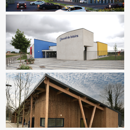
Équipement Public
Ingenierie TCE
Équipement Public
Fluides
Ingenierie TCE
Pilotage
D'opération / MOEX
Structure
VRD