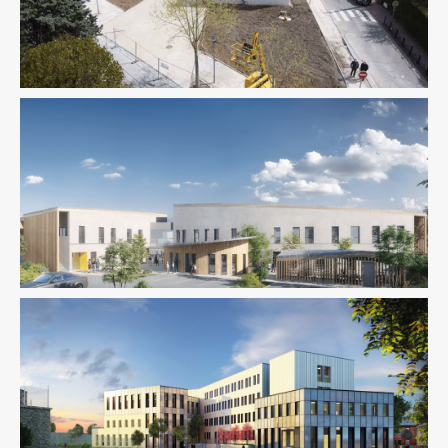
Équipement Public
Ingenierie TCE
Équipement Public
Structure
VRD
Équipement Public
Fluides
Ingenierie TCE
Structure
Thermique
VRD