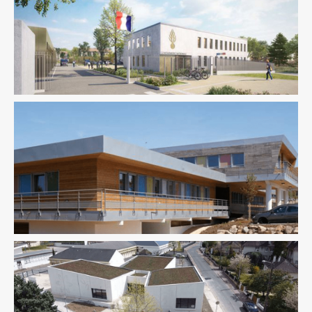
Équipement Public
Fluides
Sûreté Sécurité
Thermique
Économie De La Construction
Équipement Public
Fluides
Structure
Thermique