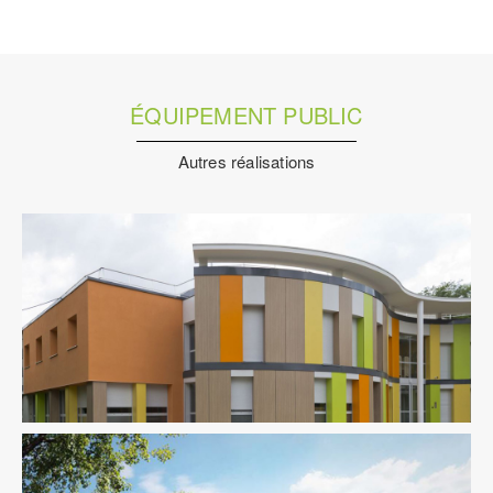
ÉQUIPEMENT PUBLIC
Autres réalisations
Équipement Public
Fluides
Ingenierie TCE
Structure
Sûreté Sécurité
VRD