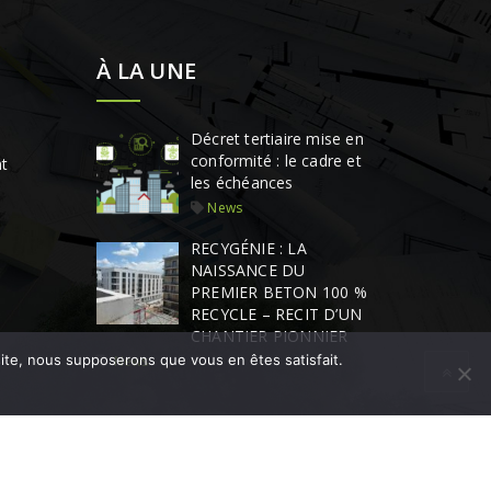
À LA UNE
Décret tertiaire mise en
conformité : le cadre et
t
les échéances
News
RECYGÉNIE : LA
NAISSANCE DU
PREMIER BETON 100 %
RECYCLE – RECIT D’UN
CHANTIER PIONNIER
 site, nous supposerons que vous en êtes satisfait.
News
Conception / Réalisation : All Write