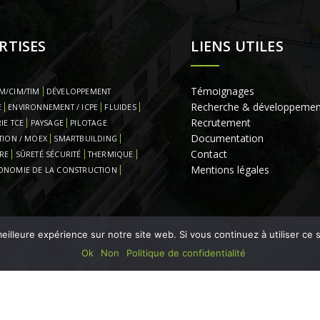
RTISES
LIENS UTILES
Témoignages
M/CIM/TIM
DÉVELOPPEMENT
Recherche & développemen
E
ENVIRONNEMENT / ICPE
FLUIDES
Recrutement
IE TCE
PAYSAGE
PILOTAGE
Documentation
TION / MOEX
SMARTBUILDING
Contact
RE
SÛRETÉ SÉCURITÉ
THERMIQUE
Mentions légales
ONOMIE DE LA CONSTRUCTION
eilleure expérience sur notre site web. Si vous continuez à utiliser ce
Ok
Non
Politique de confidentialité