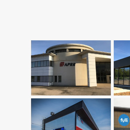
Acoustique
Économie De La
Fluid
Construction
Fluides
Infrastructure
Structure
Fluides
Infrastructure
Ingenierie TCE
Pilotage D'opération / MOEX