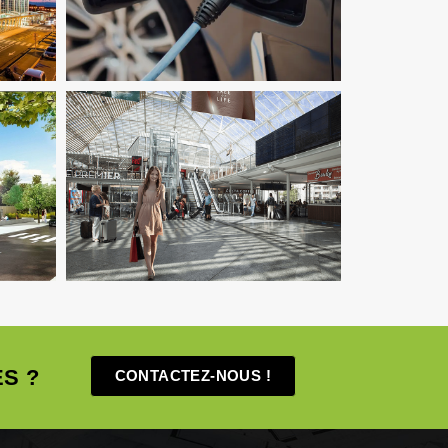
Fluides
Infrastructure
VRD
Économie De La Construction
Fluides
Infrastructure
Pilotage D'opération /
MOEX
Structure
S ?
CONTACTEZ-NOUS !