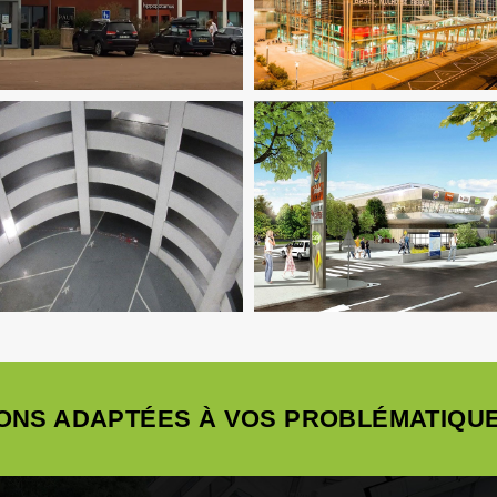
O
Infrastructure
Ingenierie TCE
Structure
VRD
Infrastructure
Thermique
AMO
Infrastructure
ONS ADAPTÉES À VOS PROBLÉMATIQUE