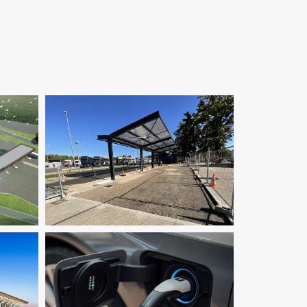
e TCE
X
Infrastructure
Pilotage D'opération /
MOEX
Structure
VRD
e TCE
X