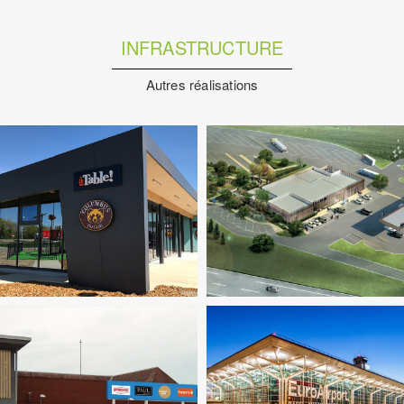
INFRASTRUCTURE
Autres réalisations
es
Infrastructure
Ingenierie TCE
Fluides
Infrastructure
Ingenieri
Pilotage D'opération / MOEX
Pilotage D'opération / MOE
Structure
VRD
Structure
VRD
Fluides
Infrastructure
Ingenieri
Pilotage D'opération / MOE