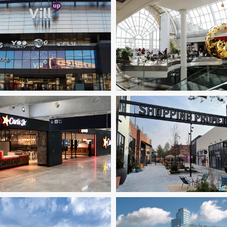
mie De La Construction
Fluides
mobilier Commercial
Pilotage
Immobilier Commercial
Ingeni
'opération / MOEX
Structure
TCE
Pilotage D'opération / 
/ CIM / TIM
Fluides
Immobilier
ercial
Ingenierie TCE
Pilotage
Fluides
Immobilier Commerci
ération / MOEX
Structure
VRD
Ingenierie TCE
Structure
V