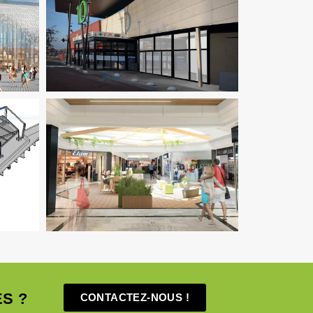
ial
Économie De La Construction
Fluides
tion /
Immobilier Commercial
Pilotage
D'opération / MOEX
Structure
luides
Immobilier Commercial
Ingenierie
ture
TCE
Pilotage D'opération / MOEX
S ?
CONTACTEZ-NOUS !