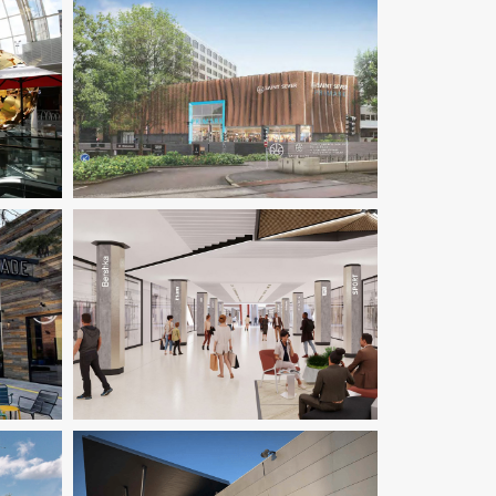
erie
Fluides
Immobilier Commercial
MOEX
Structure
Thermique
VRD
al
Fluides
Immobilier Commercial
RD
Ingenierie TCE
Structure
VRD