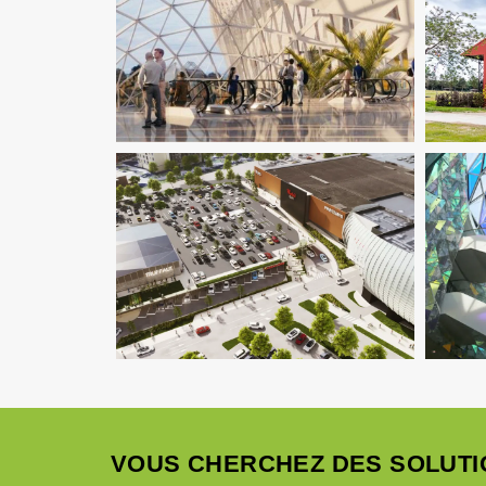
Écono
Immobilier Commercial
Ingenierie
Im
TCE
Pilotage D'opération / MOEX
D
Économie De La Construction
Immobilier Commercial
Structure
Imm
VRD
TC
VOUS CHERCHEZ DES SOLUTI