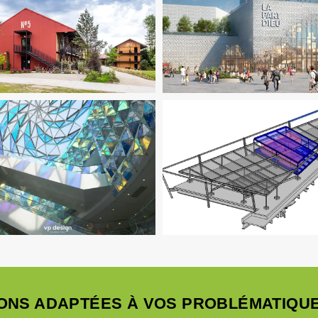
mie De La Construction
Fluides
Amiante
Immobilier Commerc
mobilier Commercial
Pilotage
Ingenierie TCE
Pilotage D'opéra
'opération / MOEX
Structure
MOEX
obilier Commercial
Ingenierie
Économie De La Construction
F
E
Pilotage D'opération / MOEX
Immobilier Commercial
Struc
ONS ADAPTÉES À VOS PROBLÉMATIQUE