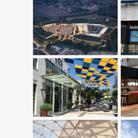
Écono
Im
AMO
Immobilier Commercial
D
BIM 
Immobilier Commercial
Ingenierie
Comm
TCE
Pilotage D'opération / MOEX
D'op