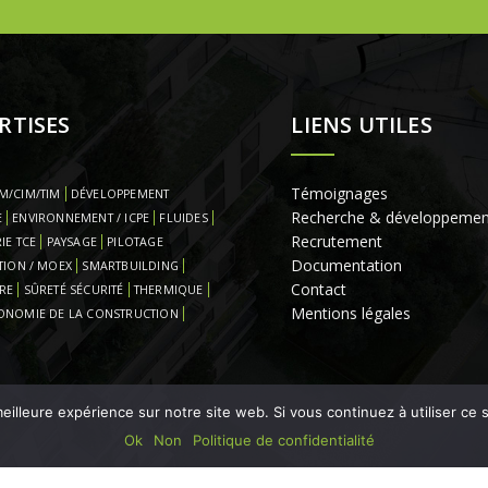
RTISES
LIENS UTILES
Témoignages
M/CIM/TIM
DÉVELOPPEMENT
Recherche & développemen
E
ENVIRONNEMENT / ICPE
FLUIDES
Recrutement
IE TCE
PAYSAGE
PILOTAGE
Documentation
TION / MOEX
SMARTBUILDING
Contact
RE
SÛRETÉ SÉCURITÉ
THERMIQUE
Mentions légales
ONOMIE DE LA CONSTRUCTION
eilleure expérience sur notre site web. Si vous continuez à utiliser ce
Ok
Non
Politique de confidentialité