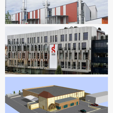
Industrie
Ingenierie TCE
Fluides
Industrie
Pilotage D'opération / MOEX
Industrie
Ingenierie TCE
Pilotage D'opération / MOEX