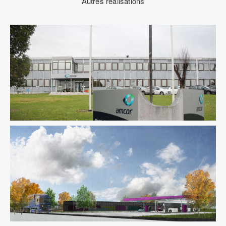
Autres réalisations
Fluides
Industrie
Ingenierie TCE
Pilotage D'opération /
MOEX
Structure
VRD
Fluides
Industrie