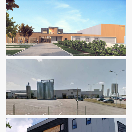
Environnement / ICPE
Industrie
Ingenierie TCE
VRD
Industrie
Ingenierie TCE
Pilotage D'opération / MOEX