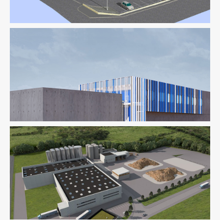
AMO
Industrie
Ingenierie TCE
Fluides
Industrie
Ingenierie TCE
Structure
Thermique
VRD