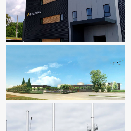
Fluides
Industrie
Développement Durable
Industrie
Ingenierie TCE
Pilotage
D'opération / MOEX
Structure