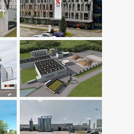
TCE
X
Fluides
Industrie
Pilotage D'opération
/ MOEX
Fluides
Industrie
Ingenierie TCE
Structure
Thermique
VRD
trie
tion /
Industrie
Ingenierie TCE
Pilotage