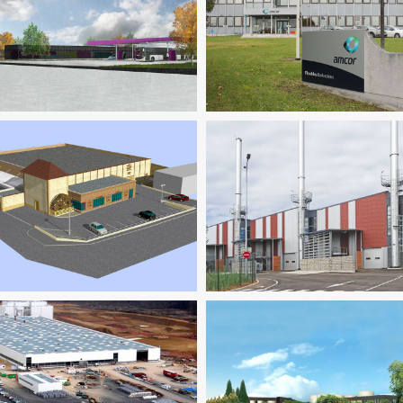
Fluides
Industrie
Ingenierie 
Pilotage D'opération / MOE
Fluides
Industrie
Structure
VRD
ustrie
Ingenierie TCE
Pilotage
D'opération / MOEX
Industrie
Ingenierie TCE
ides
Industrie
Ingenierie TCE
Développement Durable
Indus
Pilotage D'opération / MOEX
Ingenierie TCE
Pilotage D'opéra