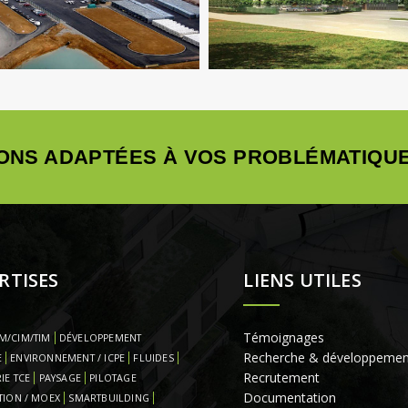
Structure
VRD
MOEX
Structure
ONS ADAPTÉES À VOS PROBLÉMATIQUE
RTISES
LIENS UTILES
Témoignages
M/CIM/TIM
DÉVELOPPEMENT
Recherche & développemen
E
ENVIRONNEMENT / ICPE
FLUIDES
Recrutement
IE TCE
PAYSAGE
PILOTAGE
Documentation
TION / MOEX
SMARTBUILDING