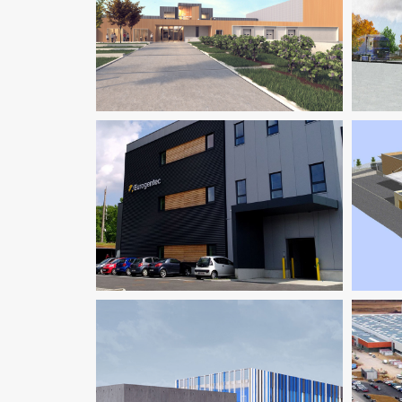
Environnement / ICPE
Industrie
Ingenierie TCE
VRD
Ind
Fluides
Industrie
Flu