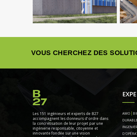
AMO
Industrie
Ingenierie TCE
VOUS CHERCHEZ DES SOLUTI
EXPE
Les 151 ingénieurs et experts de B27
AMO
BI
accompagnent les donneurs d'ordre dans
DURABL
la concrétisation de leur projet par une
INGENIER
ingénierie responsable, citoyenne et
innovante fondée sur une vision
D'OPÉRA