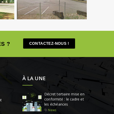
D'opération / MOEX
S ?
CONTACTEZ-NOUS !
À LA UNE
Décret tertiaire mise en
conformité : le cadre et
t
les échéances
News