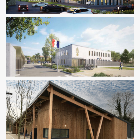
Équipement Public
Fluides
Sûreté Sécurité
Thermique
Équipement Public
Fluides
Ingenierie TCE
Pilotage
D'opération / MOEX
Structure
VRD