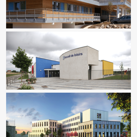
Structure
Thermique
Équipement Public
Ingenierie TCE
Équipement Public
Fluides
Ingenierie TCE
Structure
Thermique
VRD