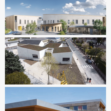
Équipement Public
Structure
VRD
Équipement Public
Ingenierie TCE
Économie De La Construction
Équipement Public
Fluides