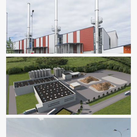
Industrie
Ingenierie TCE
Fluides
Industrie
Ingenierie TCE
Structure
Thermique
VRD