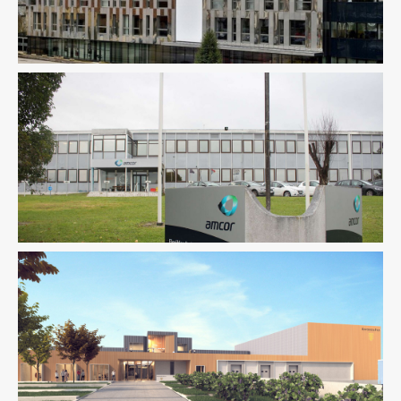
Fluides
Industrie
Ingenierie TCE
Pilotage D'opération /
MOEX
Structure
VRD
Environnement / ICPE
Industrie
Ingenierie TCE
VRD