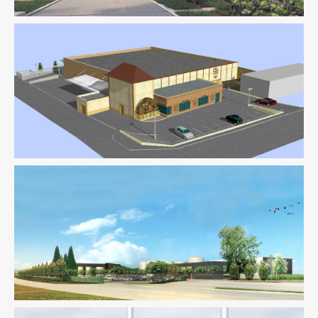
Industrie
Ingenierie TCE
Pilotage D'opération / MOEX
Développement Durable
Industrie
Ingenierie TCE
Pilotage
D'opération / MOEX
Structure