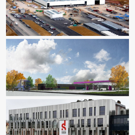
Fluides
Industrie
Ingenierie TCE
Pilotage D'opération /
MOEX
Structure
VRD
Fluides
Industrie
Fluides
Industrie
Pilotage D'opération / MOEX