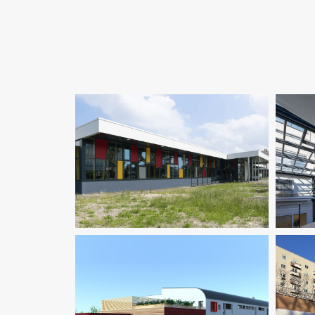
Économie De La Construction
Enseignement
Fluides
Structure
Thermique
Enseignement
Ingenierie TCE