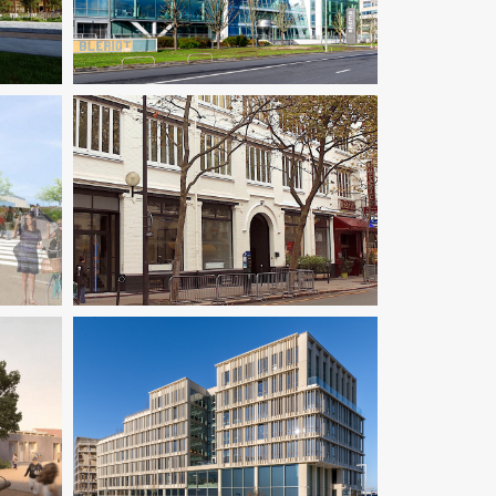
Thermique
Enseignement
Fluides
Thermique
CE
Enseignement
Pilotage D'opération /
X
MOEX