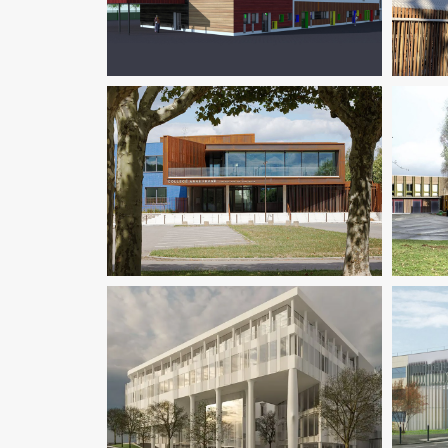
Pilotage D'opération / MOEX
BIM / CIM / TIM
Enseignement
En
Ingenierie TCE
Thermique
D
BI
Inge
Enseignement
Structure