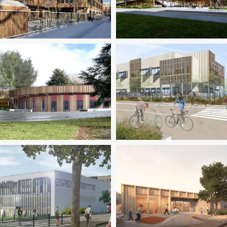
Enseignement
Sécurité
VRD
seignement
Fluides
Pilotage
'opération / MOEX
Structure
Enseignement
Structure
M / CIM / TIM
Enseignement
nierie TCE
Pilotage D'opération /
Enseignement
Ingenierie T
MOEX
Pilotage D'opération / MOE