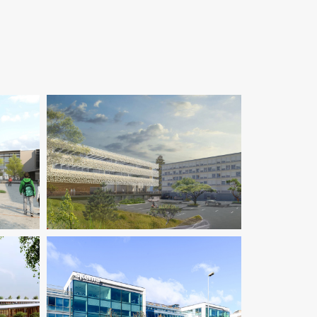
Enseignement
Ingenierie TCE
Pilotage D'opération / MOEX
Thermique
té
Enseignement
Fluides
Structure