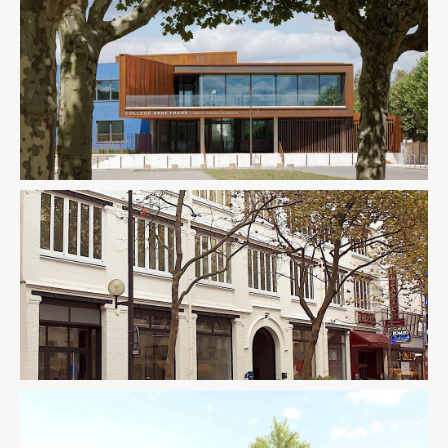
BIM / CIM / TIM
Enseignement
Ingenierie TCE
Thermique
Enseignement
Fluides
Thermique