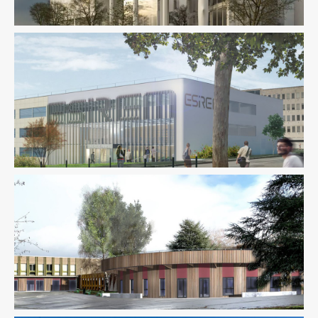
BIM / CIM / TIM
Enseignement
Ingenierie TCE
Pilotage
D'opération / MOEX
Enseignement
Fluides
Pilotage D'opération / MOEX
Structure