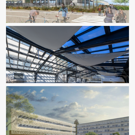
Enseignement
Structure
Enseignement
Fluides
Enseignement
Ingenierie TCE
Pilotage D'opération / MOEX
Thermique