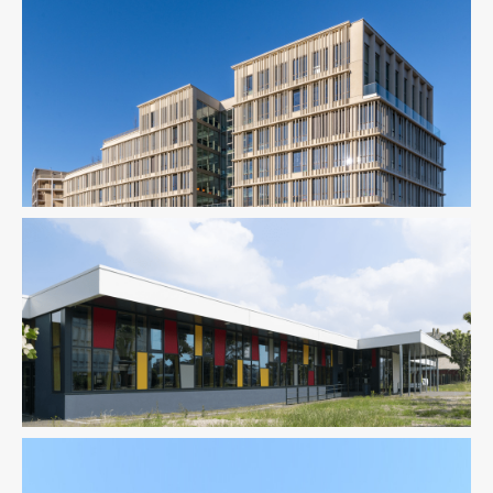
Enseignement
Pilotage D'opération / MOEX
Économie De La Construction
Enseignement
Fluides
Structure
Thermique