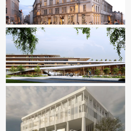
Économie De La Construction
Enseignement
Structure
Enseignement
Fluides
Sûreté Sécurité
VRD
Enseignement
Structure