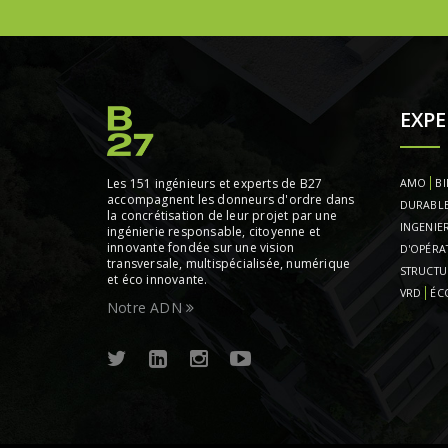
EXPE
Les 151 ingénieurs et experts de B27
AMO
BI
accompagnent les donneurs d'ordre dans
DURABL
la concrétisation de leur projet par une
INGENIER
ingénierie responsable, citoyenne et
innovante fondée sur une vision
D'OPÉRA
transversale, multispécialisée, numérique
STRUCTU
et éco innovante.
VRD
ÉC
Notre ADN