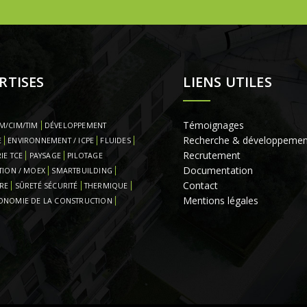
RTISES
LIENS UTILES
Témoignages
M/CIM/TIM
DÉVELOPPEMENT
Recherche & développemen
E
ENVIRONNEMENT / ICPE
FLUIDES
Recrutement
IE TCE
PAYSAGE
PILOTAGE
Documentation
TION / MOEX
SMARTBUILDING
Contact
RE
SÛRETÉ SÉCURITÉ
THERMIQUE
Mentions légales
ONOMIE DE LA CONSTRUCTION