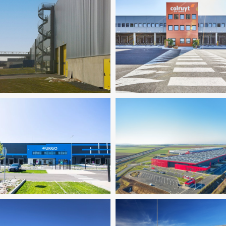
luides
Logistique
Thermique
Logistique
Logistique
Logistique