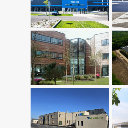
Logistique
Fluides
Logistique
Thermique
Env
Logistique
Env