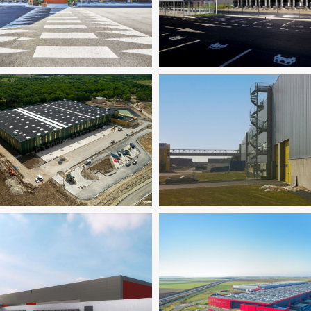
Logistique
Logistique
ironnement / ICPE
Logistique
Fluides
Logistique
Thermiq
ironnement / ICPE
Logistique
Logistique