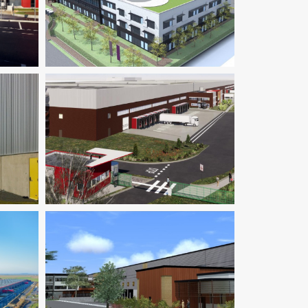
Fluides
Logistique
Thermique
ue
Environnement / ICPE
Logistique
Fluides
Logistique
Thermique