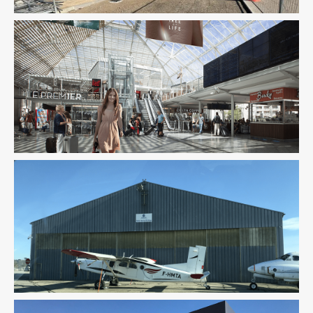
Économie De La Construction
Fluides
Infrastructure
Pilotage D'opération / MOEX
Structure
Infrastructure
Ingenierie TCE