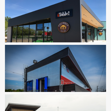
Fluides
Infrastructure
Ingenierie TCE
Pilotage D'opération /
MOEX
Structure
VRD
Fluides
Infrastructure
Ingenierie TCE
Pilotage D'opération /
MOEX
Structure
Thermique
VRD