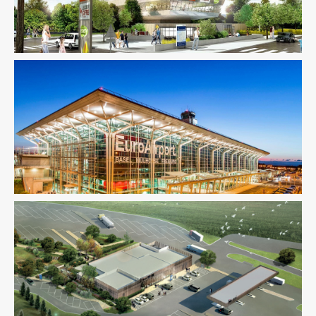
Fluides
Infrastructure
Ingenierie TCE
Pilotage D'opération /
MOEX
Structure
VRD
Fluides
Infrastructure
Ingenierie TCE
Pilotage D'opération /
MOEX
Structure
VRD