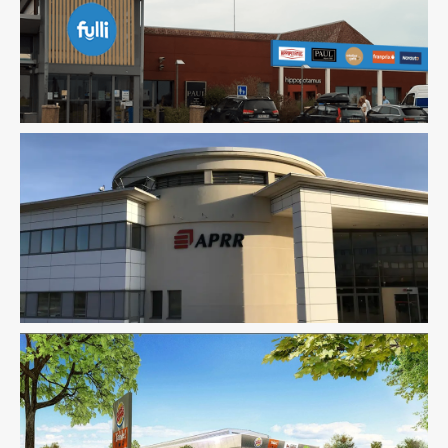
AMO
Infrastructure
Ingenierie TCE
Acoustique
Économie De La Construction
Fluides
Infrastructure
Structure
AMO
Infrastructure