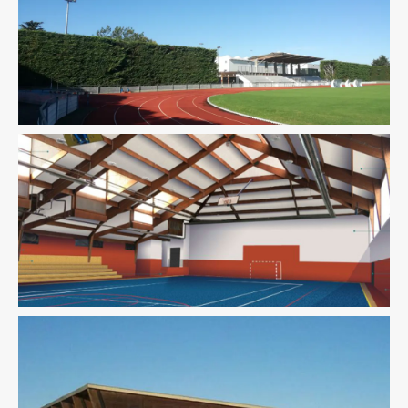
Équipement Sportif
Structure
Équipement Sportif
Fluides
Ingenierie TCE
Pilotage
D'opération / MOEX
Structure
Thermique
VRD
Équipement Sportif
Ingenierie TCE
Pilotage D'opération /