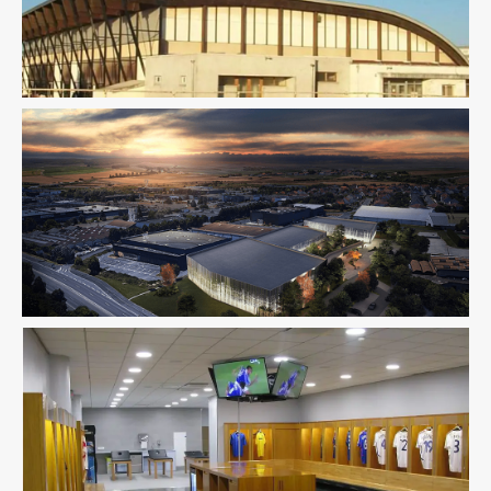
MOEX
Structure
Thermique
Équipement Sportif
Fluides
Pilotage D'opération / MOEX
Structure
VRD
Économie De La Construction
Équipement Sportif
Fluides
Structure