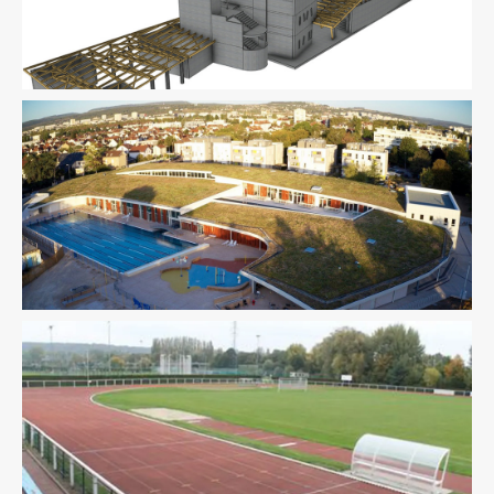
Équipement Sportif
Structure
BIM / CIM / TIM
Équipement Sportif
Structure
VRD
Équipement Sportif
Pilotage D'opération / MOEX