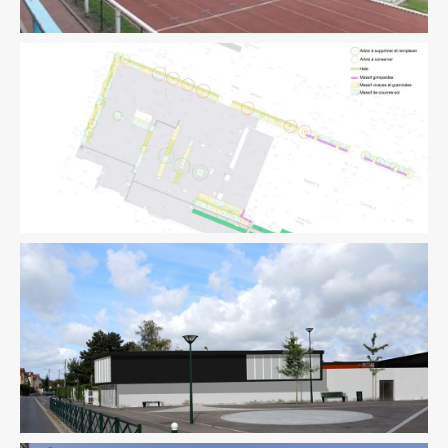
Équipement Sportif
Paysage
Équipement Sportif
Fluides
Ingenierie TCE
Structure
Thermique
VRD