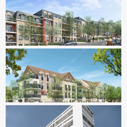
Fluides
Logement
Structure
Thermique
VRD
AMO
Logement