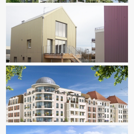
Fluides
Ingenierie TCE
Logement
Pilotage D'opération /
MOEX
Structure
VRD
Acoustique
AMO
Logement