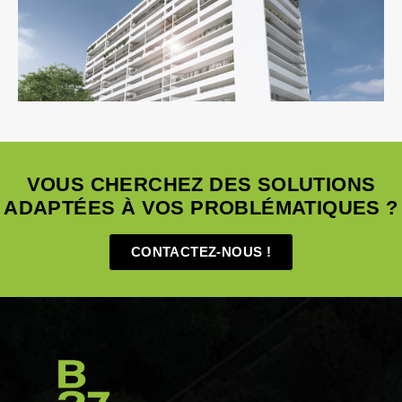
Économie De La Construction
Ingenierie TCE
Logement
Pilotage D'opération / MOEX
Thermique
VOUS CHERCHEZ DES SOLUTIONS
ADAPTÉES À VOS PROBLÉMATIQUES ?
CONTACTEZ-NOUS !