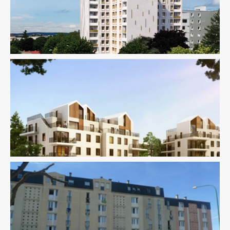
Fluides
Logement
Thermique
AMO
Logement
Économie De La Construction
Ingenierie TCE
Logement
Pilotage D'opération / MOEX
Thermique