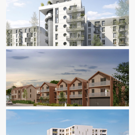
Économie De La Construction
Ingenierie TCE
Logement
Pilotage D'opération / MOEX
Thermique
Logement
Paysage