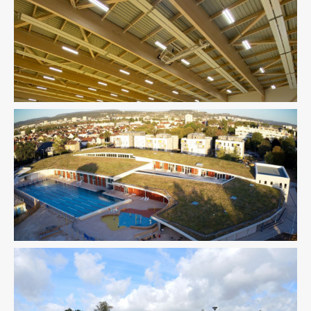
Équipement Sportif
Ingenierie TCE
BIM / CIM / TIM
Équipement Sportif
Structure
VRD