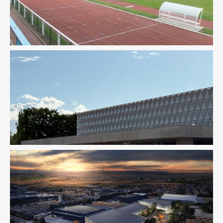
Équipement Sportif
Pilotage D'opération / MOEX
Équipement Sportif
Équipement Sportif
Fluides
Pilotage D'opération / MOEX
Structure
VRD