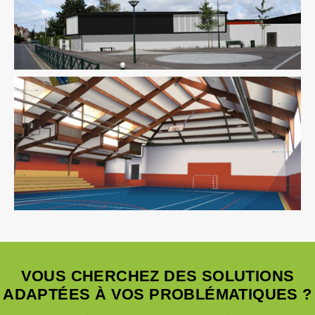
Équipement Sportif
Fluides
Ingenierie TCE
Structure
Thermique
VRD
Équipement Sportif
Fluides
Ingenierie TCE
Pilotage
D'opération / MOEX
Structure
Thermique
VRD
VOUS CHERCHEZ DES SOLUTIONS
ADAPTÉES À VOS PROBLÉMATIQUES ?