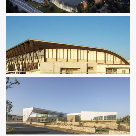
Équipement Sportif
Ingenierie TCE
Pilotage D'opération /
MOEX
Structure
Thermique
Équipement Sportif