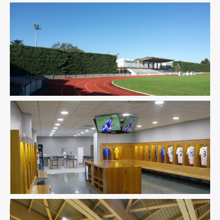
Équipement Sportif
Structure
Économie De La Construction
Équipement Sportif
Fluides
Structure