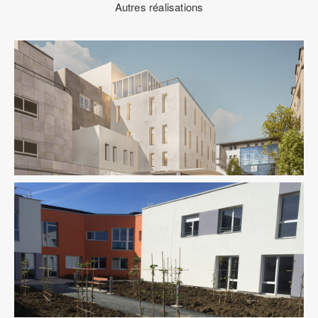
Autres réalisations
Santé
Structure
VRD
Fluides
Ingenierie TCE
Santé
Structure
VRD