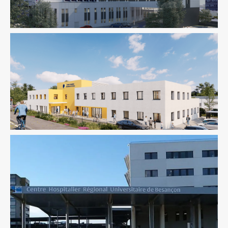
Fluides
Santé
Structure
VRD
Fluides
Santé
Structure