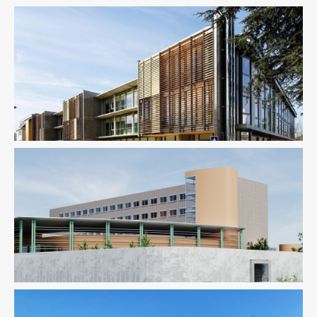
Fluides
Ingenierie TCE
Pilotage D'opération / MOEX
Santé
Structure
VRD
BIM / CIM / TIM
Économie De La Construction
Fluides
Santé
Structure
Thermique
VRD