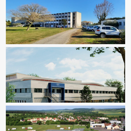
Ingenierie TCE
Pilotage D'opération / MOEX
Santé
Santé
Structure