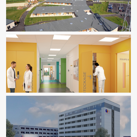
Fluides
Pilotage D'opération / MOEX
Santé
Structure
VRD
Ingenierie TCE
Pilotage D'opération / MOEX
Santé
Santé
Structure